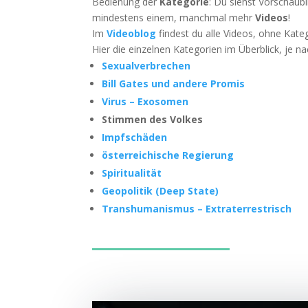
Bedie­nung der
Kate­go­rie
: Du siehst Vor­schau­b
min­des­tens einem, manch­mal mehr
Vide­os
!
Im
Video­blog
fin­dest du alle Vide­os, ohne Kate
Hier die ein­zel­nen Kate­go­rien im Über­blick, je
Sexu­al­ver­bre­chen
Bill Gates und ande­re Promis
Virus – Exosomen
Stim­men des Volkes
Impf­schä­den
öster­rei­chi­sche Regierung
Spi­ri­tua­li­tät
Geo­po­li­tik (Deep State)
Trans­hu­ma­nis­mus – Extra­ter­res­trisch