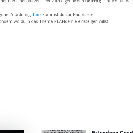
il­der und einen kur­zen Text zum eigent­li­chen
Bei­trag
. Ein­fach auf d
­go­rie Zuord­nung,
hier
kommst du zur Hauptseite!
 nach­dem wo du in das The­ma PLAN­de­mie ein­stei­gen willst:
Erfundene Gesc