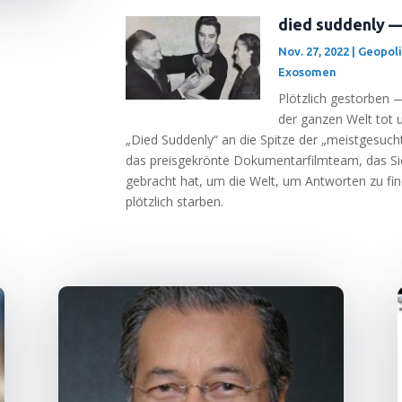
died suddenly —
Nov. 27, 2022
|
Geopoli
Exosomen
Plötz­lich gestor­ben 
der gan­zen Welt tot u
„Died Sud­den­ly“ an die Spit­ze der „meist­ge­such­t
das preis­ge­krön­te Doku­men­tar­film­team, das 
gebracht hat, um die Welt, um Ant­wor­ten zu fin­
plötz­lich starben.