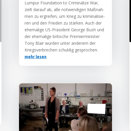
Lum­pur Foun­da­ti­on to Cri­mi­na­li­ze War,
zielt dar­auf ab, alle not­wen­di­gen Maß­nah­
men zu ergrei­fen, um Krieg zu kri­mi­na­li­sie­
ren und den Frie­den zu stär­ken. Auch der
ehe­ma­li­ge US-Prä­si­dent Geor­ge Bush und
der ehe­ma­li­ge bri­ti­sche Pre­mier­mi­nis­ter
Tony Blair wur­den unter ande­rem der
Kriegs­ver­bre­chen schul­dig gesprochen.
mehr lesen