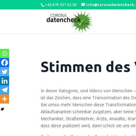
+43 676 501 52 58
info@coronadatencheck
Stimmen des 
In die­ser Kate­go­rie, sind Vide­os von Men­sche
ist das Zei­chen, dass eine Tran­sor­ma­ti­on des De
Bei umso mehr Men­schen die­se Trans­for­ma­ti­on ei
Ablauf­va­ri­an­ten schein­bar zuspit­zen, aber kei­
Mecha­ni­ker, Stra­ßen­keh­rer, Ärz­te, Anwäl­te, K
dass die­se publi­ziert wird, dann schick sie uns 