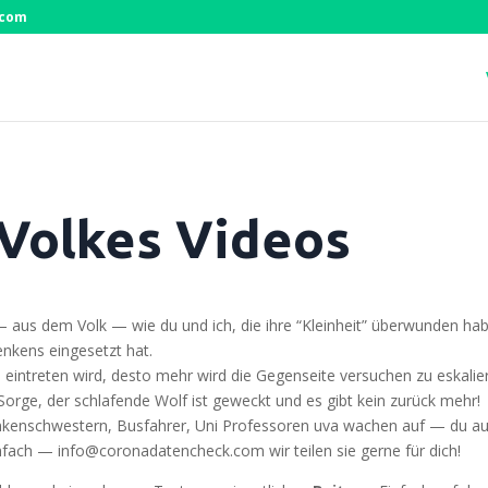
.com
Volkes Videos
n — aus dem Volk — wie du und ich, die ihre “Klein­heit” über­wun­den 
n­kens ein­ge­setzt hat.
n­tre­ten wird, des­to mehr wird die Gegen­sei­te ver­su­chen zu eska­lie­r
ne Sor­ge, der schla­fen­de Wolf ist geweckt und es gibt kein zurück mehr!
ran­ken­schwes­tern, Bus­fah­rer, Uni Pro­fes­so­ren uva wachen auf — du a
ein­fach — info@coronadatencheck.com wir tei­len sie ger­ne für dich!