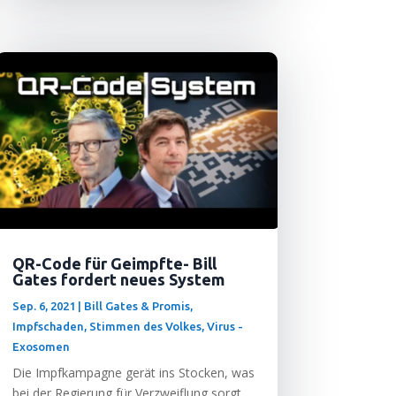
QR-Code für Geimpfte- Bill
Gates fordert neues System
Sep. 6, 2021
|
Bill Gates & Promis
,
Impfschaden
,
Stimmen des Volkes
,
Virus -
Exosomen
Die Impf­kam­pa­gne gerät ins Sto­cken, was
bei der Regie­rung für Ver­zweif­lung sorgt.