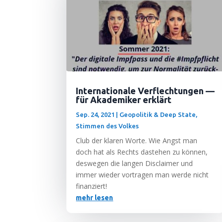
Internationale Verflechtungen —
für Akademiker erklärt
Sep. 24, 2021
|
Geopolitik & Deep State
,
Stimmen des Volkes
Club der kla­ren Wor­te. Wie Angst man
doch hat als Rechts daste­hen zu kön­nen,
des­we­gen die lan­gen Dis­clai­mer und
immer wie­der vor­tra­gen man wer­de nicht
finanziert!
mehr lesen