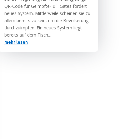
QR-Code für Geimpf­te- Bill Gates for­dert
neu­es Sys­tem. Mitt­ler­wei­le schei­nen sie zu
allem bereits zu sein, um die Bevöl­ke­rung
durch­zu­imp­fen. Ein neu­es Sys­tem liegt
bereits auf dem Tisch.…
mehr lesen