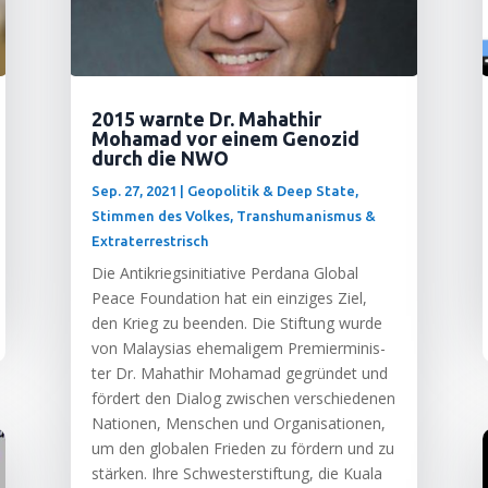
2015 warnte Dr. Mahathir
Mohamad vor einem Genozid
durch die NWO
Sep. 27, 2021
|
Geopolitik & Deep State
,
Stimmen des Volkes
,
Transhumanismus &
Extraterrestrisch
Die Anti­kriegs­in­itia­ti­ve Per­da­na Glo­bal
Peace Foun­da­ti­on hat ein ein­zi­ges Ziel,
den Krieg zu been­den. Die Stif­tung wur­de
von Malay­si­as ehe­ma­li­gem Pre­mier­mi­nis­
ter Dr. Mahat­hir Moha­mad gegrün­det und
för­dert den Dia­log zwi­schen ver­schie­de­nen
Natio­nen, Men­schen und Orga­ni­sa­tio­nen,
um den glo­ba­len Frie­den zu för­dern und zu
stär­ken. Ihre Schwes­ter­stif­tung, die Kua­la