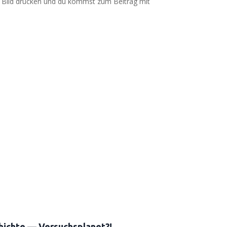
as Bild drü­cken und du kommst zum Bei­trag mit
hichte — Versuchsplanet?!