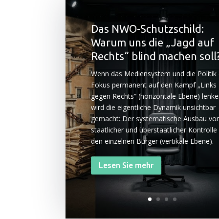
Das NWO-Schutzschild:
Warum uns die „Jagd auf
Rechts“ blind machen soll
Wenn das Medi­en­sys­tem und die Poli­tik
Fokus per­ma­nent auf den Kampf „Links
gegen Rechts“ (hori­zon­ta­le Ebe­ne) len­ke
wird die eigent­li­che Dyna­mik unsicht­bar
gemacht: Der sys­te­ma­ti­sche Aus­bau vo
staat­li­cher und über­staat­li­cher Kon­trol­l
den ein­zel­nen Bür­ger (ver­ti­ka­le Ebene).
Lesen Sie mehr