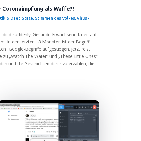
 Coronaimpfung als Waffe?!
tik & Deep State
,
Stimmen des Volkes
,
Virus -
— died sud­den­ly! Gesun­de Erwach­se­ne fal­len auf
m. In den letz­ten 18 Mona­ten ist der Begriff
en“ Goog­le-Begrif­fe auf­ge­stie­gen. Jetzt reist
Sie zu „Watch The Water“ und „The­se Litt­le Ones“
den und die Geschich­ten derer zu erzäh­len, die