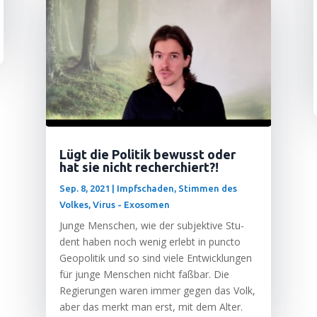
Lügt die Politik bewusst oder
hat sie nicht recherchiert?!
Sep. 8, 2021
|
Impfschaden
,
Stimmen des
Volkes
,
Virus - Exosomen
Jun­ge Men­schen, wie der sub­jek­ti­ve Stu­
dent haben noch wenig erlebt in punc­to
Geo­po­li­tik und so sind vie­le Ent­wick­lun­gen
für jun­ge Men­schen nicht faß­bar. Die
Regie­run­gen waren immer gegen das Volk,
aber das merkt man erst, mit dem Alter.