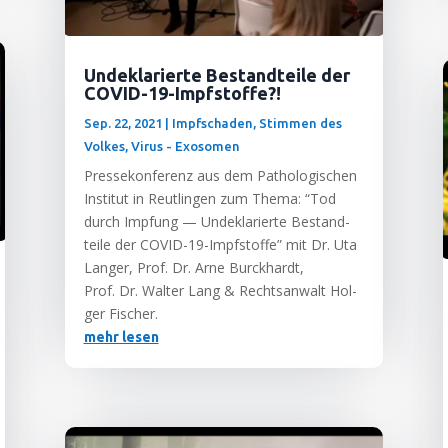
Undeklarierte Bestandteile der
COVID-19-Impfstoffe?!
Sep. 22, 2021
|
Impfschaden
,
Stimmen des
Volkes
,
Virus - Exosomen
Pres­se­kon­fe­renz aus dem Patho­lo­gi­schen
Insti­tut in Reut­lin­gen zum The­ma: “Tod
durch Imp­fung — Unde­kla­rier­te Bestand­
tei­le der COVID-19-Impf­stof­fe” mit Dr. Uta
Lan­ger, Prof. Dr. Arne Burckhardt,
Prof. Dr. Wal­ter Lang & Rechts­an­walt Hol­
ger Fischer.
mehr lesen