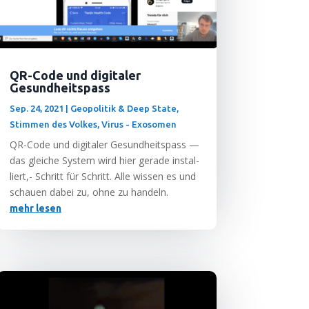
QR-Code und digitaler
Gesundheitspass
Sep. 24, 2021
|
Geopolitik & Deep State
,
Stimmen des Volkes
,
Virus - Exosomen
QR-Code und digi­ta­ler Gesund­heits­pass —
das glei­che Sys­tem wird hier gera­de instal­
liert,- Schritt für Schritt. Alle wis­sen es und
schau­en dabei zu, ohne zu handeln.
mehr lesen