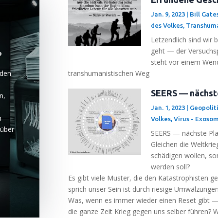
Jan. 9, 2023
|
Bill Gate
des Volkes
,
Transhuma
Let­zend­lich sind wir
geht — der Ver­suchs­
?
steht vor einem Wen­de
trans­hu­ma­nis­ti­schen Weg
 den
SEERS — nächst
n,
Jan. 1, 2023
|
Geopolit
n
Volkes
,
Virus - Exoso
e über
SEERS — nächs­te Pla
Glei­chen die Welt­kri
schä­di­gen wol­len, s
wer­den soll?
Es gibt vie­le Mus­ter, die den Kata­stro­phis­ten 
sprich unser Sein ist durch rie­si­ge Umwäl­zun­g
Was, wenn es immer wie­der einen Reset gibt — Sch
die gan­ze Zeit Krieg gegen uns sel­ber füh­ren? W