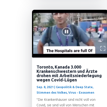
Toronto, Kanada 3.000
Krankenschwestern und Ärzte
drohen mit Arbeitsniederlegung
wegen Covid-Lügen
Sep. 8, 2021
|
Geopolitik & Deep State
,
Stimmen des Volkes
,
Virus - Exosomen
“Die Kran­ken­häu­ser sind nicht voll von
Covid, sie sind voll von Men­schen mit