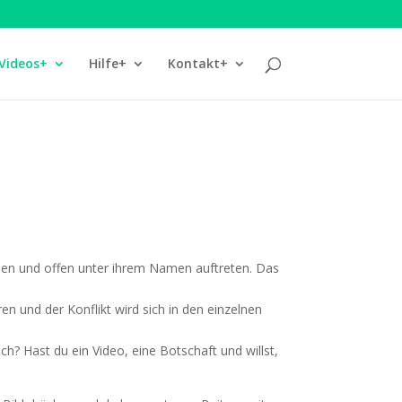
Videos+
Hilfe+
Kontakt+
haben und offen unter ihrem Namen auf­tre­ten. Das
en und der Kon­flikt wird sich in den ein­zel­nen
uch? Hast du ein Video, eine Bot­schaft und willst,