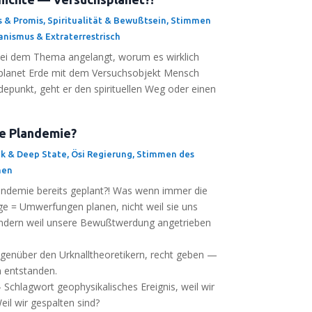
s & Promis
,
Spiritualität & Bewußtsein
,
Stimmen
nismus & Extraterrestrisch
 bei dem The­ma ange­langt, wor­um es wirk­lich
pla­net Erde mit dem Ver­suchs­ob­jekt Mensch
­punkt, geht er den spi­ri­tu­el­len Weg oder einen
e Plandemie?
ik & Deep State
,
Ösi Regierung
,
Stimmen des
men
n­de­mie bereits geplant?! Was wenn immer die
e­ge = Umwer­fun­gen pla­nen, nicht weil sie uns
on­dern weil unse­re Bewußt­wer­dung ange­trie­ben
gegen­über den Urknall­theo­re­ti­kern, recht geben —
en entstanden.
lag­wort geo­phy­si­ka­li­sches Ereig­nis, weil wir
eil wir gespal­ten sind?