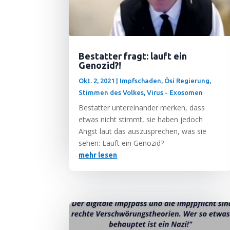
Bestatter fragt: lauft ein
Genozid?!
Okt. 2, 2021
|
Impfschaden
,
Ösi Regierung
,
Stimmen des Volkes
,
Virus - Exosomen
Bestat­ter unter­ein­an­der mer­ken, dass
etwas nicht stimmt, sie haben jedoch
Angst laut das aus­zu­spre­chen, was sie
sehen: Lauft ein Genozid?
mehr lesen