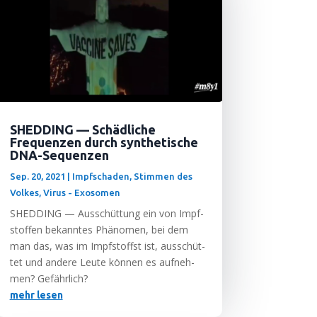
SHEDDING — Schädliche
Frequenzen durch synthetische
DNA-Sequenzen
Sep. 20, 2021
|
Impfschaden
,
Stimmen des
Volkes
,
Virus - Exosomen
SHEDDING — Aus­schüt­tung ein von Impf­
stof­fen bekann­tes Phä­no­men, bei dem
man das, was im Impf­stoff­st ist, aus­schüt­
tet und ande­re Leu­te kön­nen es auf­neh­
men? Gefährlich?
mehr lesen