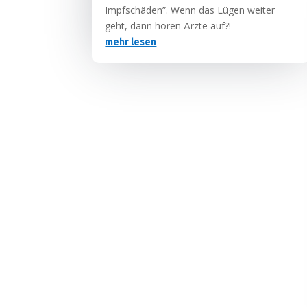
Impf­schä­den”. Wenn das Lügen wei­ter
geht, dann hören Ärz­te auf?!
mehr lesen