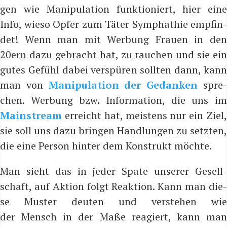
gen wie Mani­pu­la­ti­on funk­tio­niert, hier eine
Info, wie­so Opfer zum Täter Sympha­thie emp­fin­
det!
Wenn man mit Wer­bung Frau­en in de
20ern dazu gebracht hat, zu rau­chen und sie ein
gutes Gefühl dabei ver­spü­ren soll­ten dann, kann
man von
Mani­pu­la­ti­on der Gedan­ken
spre
chen.
Wer­bung bzw.
Infor­ma­ti­on, die
uns i
Main­stream
erreicht
hat, meis­tens
nur ein Ziel
sie soll uns dazu brin­gen Hand­lun­gen zu
setz­ten,
die
eine Per­son hin­ter dem Kon­strukt möchte.
Man sieht das in jeder Spa­te unse­rer Gesell­
schaft, auf Akti­on folgt Reak­ti­on. Kann man die­
se Mus­ter deu­ten und ver­ste­hen wie
der
Mensch
in der Maße reagiert, kann ma