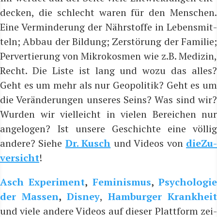
de­cken, die schlecht waren für den Men­schen.
Eine Ver­min­de­rung der Nähr­stof­fe in Lebens­mit­
teln; Abbau der Bil­dung; Zer­stö­rung der Fami­lie;
Per­ver­tie­rung von Mikro­kos­men wie z.B. Medi­zin,
Recht. Die Lis­te ist lang und wozu das alles?
Geht es um mehr als nur Geo­po­li­tik? Geht es um
die Ver­än­de­run­gen unse­res Seins? Was sind wir?
Wur­den wir viel­leicht in vie­len Berei­chen nur
ange­lo­gen? Ist unse­re Geschich­te eine völ­lig
ande­re? Sie­he
Dr. Kusch
und Vide­os von
die­Zu
ver­sicht
!
Asch Expe­ri­ment
,
Femi­nis­mus
,
Psy­cho­lo­gi
der Mas­sen
,
Dis­ney
,
Ham­bur­ger Krank­heit
und vie­le ande­re Vide­os auf die­ser Platt­form zei­