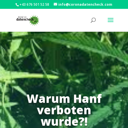
+43 676 501 52 58
info@coronadatencheck.com
Warum Hanf
verboten
wurde?!