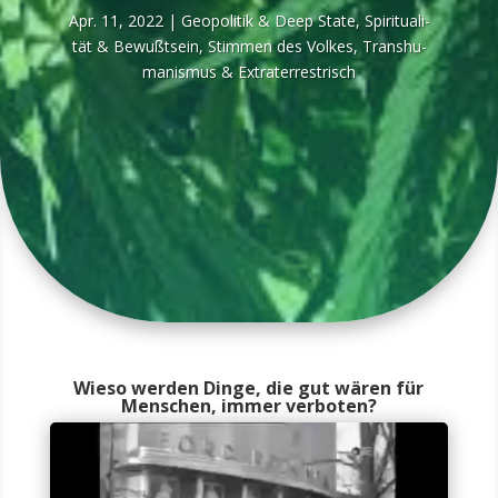
Apr. 11, 2022
|
Geo­po­li­tik & Deep Sta­te
,
Spi­ri­tua­li­
tät & Bewußt­sein
,
Stim­men des Vol­kes
,
Trans­hu­
ma­nis­mus & Extraterrestrisch
Wieso werden Dinge, die gut wären für
Menschen, immer verboten?