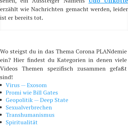
se­hen, ein Aus­stei­ger
Namens
Udo Ulfkot­t
erzählt wie Nach­rich­ten gemacht wer­den, lei­der
ist er bereits tot.
Wo steigst du in das Thema Corona PLANdemie
ein? Hier findest du Kategorien in denen viele
Videos Themen spezifisch zusammen gefaßt
sind!
Virus — Exosom
Promi wie Bill Gates
Geopolitik — Deep State
Sexualverbrechen
Transhumanismus
Spiritualität