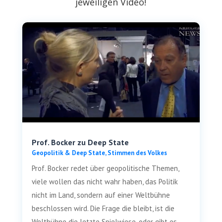
jeweiligen Video!
Prof. Bocker zu Deep State
Geo­po­li­tik & Deep Sta­te
,
Stim­men des Volkes
Prof. Bocker redet über geo­po­li­ti­sche The­men,
vie­le wol­len das nicht wahr haben, das Poli­tik
nicht im Land, son­dern auf einer Welt­büh­ne
beschlos­sen wird. Die Fra­ge die bleibt, ist die
Welt­büh­ne die letz­te Spiel­wie­se, oder gibt es