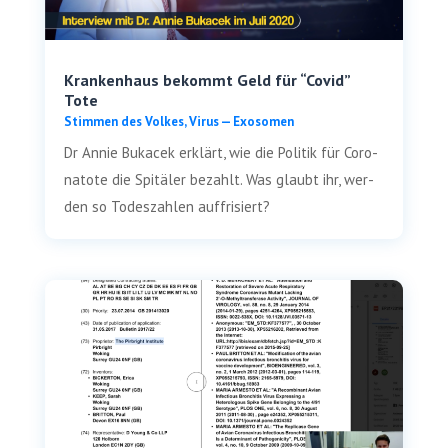
Krankenhaus bekommt Geld für “Covid”
Tote
Stim­men des Vol­kes
,
Virus — Exosomen
Dr Annie Buk­a­cek erklärt, wie die Poli­tik für Coro­
na­to­te die Spi­tä­ler bezahlt. Was glaubt ihr, wer­
den so Todes­zah­len auffrisiert?