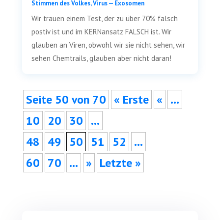
Stim­men des Vol­kes
,
Virus — Exosomen
Wir trau­en einem Test, der zu über 70% falsch
pos­tiv ist und im KERN­an­satz FALSCH ist. Wir
glau­ben an Viren, obwohl wir sie nicht sehen, wir
sehen Chem­trails, glau­ben aber nicht daran!
Sei­te 50 von 70
« Ers­te
«
…
10
20
30
…
48
49
50
51
52
…
60
70
…
»
Letz­te »