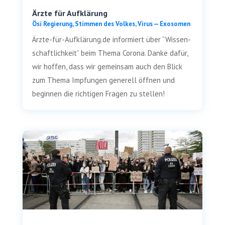
Ärzte für Aufklärung
Ösi Regie­rung
,
Stim­men des Vol­kes
,
Virus — Exosomen
Ärzte-für-Aufklärung.de infor­miert über “Wis­sen­
schaft­lich­keit” beim The­ma Coro­na. Dan­ke dafür,
wir hof­fen, dass wir gemein­sam auch den Blick
zum The­ma Imp­fun­gen gene­rell öff­nen und
begin­nen die rich­ti­gen Fra­gen zu stellen!