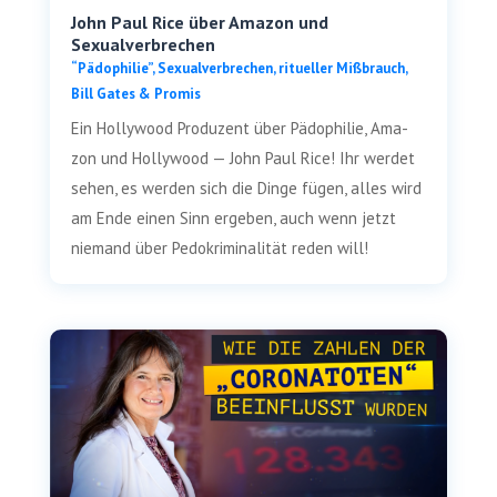
John Paul Rice über Amazon und
Sexualverbrechen
“Pädo­phi­lie”, Sexu­al­ver­bre­chen, ritu­el­ler Miß­brauch
,
Bill Gates & Promis
Ein Hol­ly­wood Pro­du­zent über Pädo­phi­lie, Ama­
zon und Hol­ly­wood — John Paul Rice! Ihr wer­det
sehen, es wer­den sich die Din­ge fügen, alles wird
am Ende einen Sinn erge­ben, auch wenn jetzt
nie­mand über Pedo­kri­mi­na­li­tät reden will!