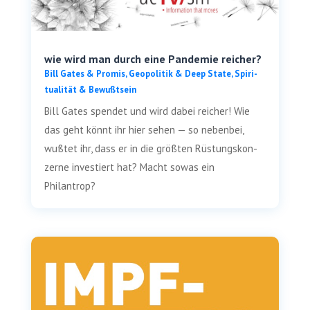
wie wird man durch eine Pandemie reicher?
Bill Gates & Pro­mis
,
Geo­po­li­tik & Deep Sta­te
,
Spi­ri­
tua­li­tät & Bewußtsein
Bill Gates spen­det und wird dabei rei­cher! Wie
das geht könnt ihr hier sehen — so neben­bei,
wuß­tet ihr, dass er in die größ­ten Rüs­tungs­kon­
zer­ne inves­tiert hat? Macht sowas ein
Philantrop?