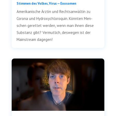
Stim­men des Vol­kes
,
Virus — Exosomen
Ame­ri­ka­ni­sche Ärz­tin und Rechts­an­wäl­tin zu
Coro­na und Hydro­xychlo­ro­quin. Könn­ten Men­
schen geret­tet wer­den, wenn man ihnen die­se
Sub­stanz gibt? Ver­mut­lich, des­we­gen ist der
Main­stream dagegen!