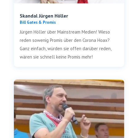
Skandal Jürgen Höller
Bill Gates & Promis
Jür­gen Höl­ler über Main­stream Medi­en! Wie­so
reden sowe­nig Pro­mis über den Coro­na Hoax?
Ganz ein­fach, wür­den sie offen dar­über reden,
wären sie schnell kei­ne Pro­mis mehr!