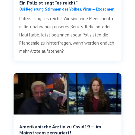
Ein Polizist sagt “es reicht”
Ösi Regie­rung
,
Stim­men des Vol­kes
,
Virus — Exosomen
Poli­zist sagt es reicht! Wir sind eine Men­schen­fa­
mi­lie, unab­hän­gig unse­res Berufs, Reli­gi­on, oder
Haut­far­be. Jetzt begin­nen sogar Poli­zis­ten die
Plan­de­mie zu hin­ter­fra­gen, wann wer­den end­lich
mehr Ärz­te aufstehen?
Amerikanische Ärztin zu Covid19 — im
Mainstream zensuriert!