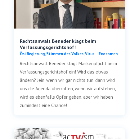
Rechtsanwalt Beneder klagt beim
Verfassungsgerichtshof!
Ösi Regie­rung
,
Stim­men des Vol­kes
,
Virus — Exosomen
Rechts­an­walt Bene­der klagt Mas­ken­pflicht beim
Ver­fas­sungs­ge­richts­hof ein! Wird das etwas
ändern? Jein, wenn wir gar nichts tun, dann wird
uns die Agen­da über­rol­len, wenn wir auf­ste­hen,
wird es eben­falls Opfer geben, aber wir haben
zumin­dest eine Chance!