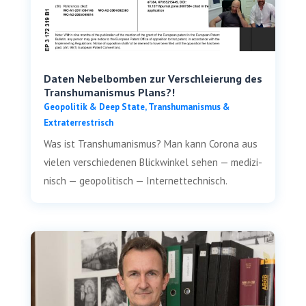
Daten Nebelbomben zur Verschleierung des
Transhumanismus Plans?!
Geo­po­li­tik & Deep Sta­te
,
Trans­hu­ma­nis­mus &
Extraterrestrisch
Was ist Trans­hu­ma­nis­mus? Man kann Coro­na aus
vie­len ver­schie­de­nen Blick­win­kel sehen — medi­zi­
nisch — geo­po­li­tisch — Internettechnisch.