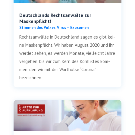
Deutschlands Rechtsanwälte zur
Maskenpflicht!
Stim­men des Vol­kes
,
Virus — Exosomen
Rechts­an­wäl­te in Deutsch­land sagen es gibt kei­
ne Mas­ken­pflicht. Wir haben August 2020 und ihr
wer­det sehen, es wer­den Mona­te, viel­leicht Jah­re
ver­ge­hen, bis wir zum Kern des Kon­flik­tes kom­
men, den wir mit der Wort­hül­se “Coro­na”
bezeichnen.