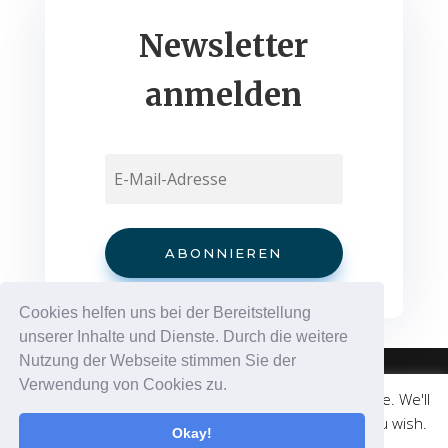
Newsletter
anmelden
ABON­NIE­REN
Cookies helfen uns bei der Bereitstellung
unserer Inhalte und Dienste. Durch die weitere
Nutzung der Webseite stimmen Sie der
Verwendung von Cookies zu.
This website uses cookies to improve your experience. We'll
© medicalweb.solutions | +43 676 501 52 58 |
assume you're ok with this, but you can opt-out if you wish.
info@coronadatencheck.com
Okay!