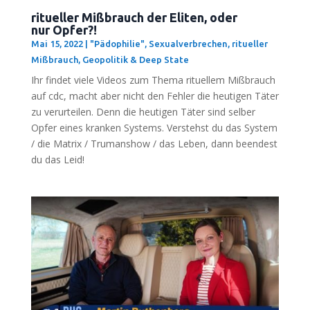
ritueller Mißbrauch der Eliten, oder
nur Opfer?!
Mai 15, 2022
|
"Pädophilie", Sexualverbrechen, ritueller
Mißbrauch
,
Geopolitik & Deep State
Ihr fin­det vie­le Vide­os zum The­ma ritu­el­lem Miß­brauch
auf cdc, macht aber nicht den Feh­ler die heu­ti­gen Täter
zu ver­ur­tei­len. Denn die heu­ti­gen Täter sind sel­ber
Opfer eines kran­ken Sys­tems. Ver­stehst du das Sys­tem
/ die Matrix / Tru­man­show / das Leben, dann been­dest
du das Leid!