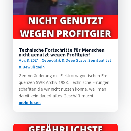
Technische Fortschritte für Menschen
nicht genutzt wegen Profitgier!
Apr. 8, 2021
|
Geopolitik & Deep State
,
Spiritualität
& Bewußtsein
Gen-Ver­än­de­rung mit Elek­tro­ma­gne­ti­schen Fre­
quen­zen SWR Archiv 1988. Tech­ni­sche Errun­gen­
schaff­ten die wir nicht nut­zen kön­ne, weil man
damit kein dau­er­haf­tes Geschäft macht.
mehr lesen