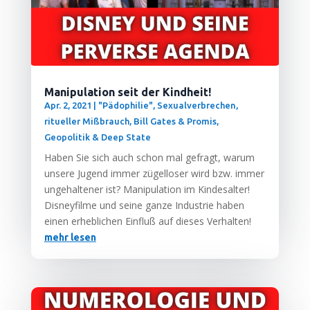
Manipulation seit der Kindheit!
Apr. 2, 2021
|
"Pädophilie", Sexualverbrechen,
ritueller Mißbrauch
,
Bill Gates & Promis
,
Geopolitik & Deep State
Haben Sie sich auch schon mal gefragt, war­um
unse­re Jugend immer zügel­lo­ser wird bzw. immer
unge­hal­te­ner ist? Mani­pu­la­ti­on im Kin­des­al­ter!
Dis­ney­fil­me und sei­ne gan­ze Indus­trie haben
einen erheb­li­chen Ein­fluß auf die­ses Verhalten!
mehr lesen