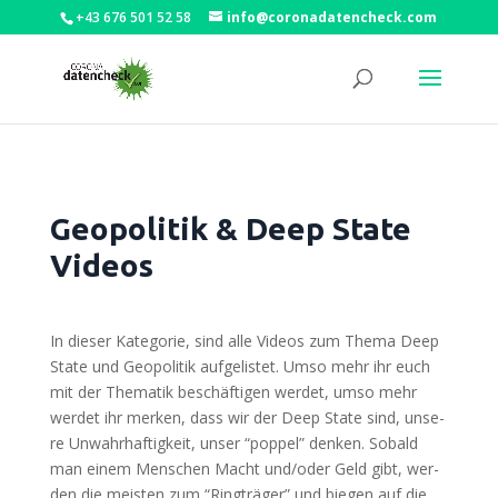
+43 676 501 52 58
info@coronadatencheck.com
Geopolitik & Deep State
Videos
In die­ser Kate­go­rie, sind alle Vide­os zum The­ma Deep
Sta­te und Geo­po­li­tik auf­ge­lis­tet. Umso mehr ihr euch
mit der The­ma­tik beschäf­ti­gen wer­det, umso mehr
wer­det ihr mer­ken, dass wir der Deep Sta­te sind, unse­
re Unwahr­haf­tig­keit, unser “pop­pel” den­ken. Sobald
man einem Men­schen Macht und/oder Geld gibt, wer­
den die meis­ten zum “Ring­trä­ger” und bie­gen auf die