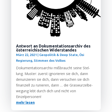
Antwort an Dokumentationsarchiv des
österreichischen Widerstandes
März 22, 2021
|
Geopolitik & Deep State
,
Ösi
Regierung
,
Stimmen des Volkes
Doku­men­ta­ti­ons­ar­chiv miß­braucht sei­ne Stel­
lung. Mus­ter: zuerst igno­rie­ren sie dich, dann
denun­zie­ren sie dich, dann ver­su­chen sie dich
finan­zi­ell zu runie­ren, dann … die Gras­wur­zel­be­
we­gung lebt durch dich und nicht von
Einzelpersonen!
mehr lesen