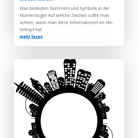
Was bedeu­ten Num­mern und Sym­bo­le in der
Num­e­ro­lo­gie! Auf wel­che Zei­chen soll­te man
ach­ten, wenn man die­se Infor­ma­tio­nen im Hin­
ter­kopf hat.
mehr lesen