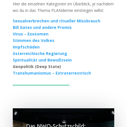
Hier die ein­zel­nen Kate­go­rien im Über­blick, je nach­dem
wo du in das The­ma PLAN­de­mie ein­stei­gen willst:
Sexu­al­ver­bre­chen und ritu­el­ler Missbrauch
Bill Gates und ande­re Promis
Virus – Exosomen
Stim­men des Volkes
Impf­schä­den
öster­rei­chi­sche Regierung
Spi­ri­tua­li­tät und Bewußtsein
Geo­po­li­tik (Deep State)
Trans­hu­ma­nis­mus – Extra­ter­res­trisch
Das NWO-Schutzschild: