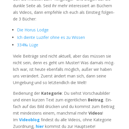
dunk­le Sei­te ab. Seid ihr mehr inter­es­siert an Büchern
als Vide­os, dann emp­feh­le ich euch als Ein­stieg fol­gen­
de 3 Bücher:
Die Horus Lodge
Ich dien­te Luzi­fer ohne es zu Wissen
334‰ Lüge
Vie­le Bei­trä­ge sind nicht aktu­ell, aber das müs­sen sie
nicht sein, denn es geht um Mus­ter! Was damals mög­
lich war, ist heu­te eben­falls mög­lich, außer wir haben
uns ver­än­dert. Zuerst ändert man sich, dann sei­ne
Umge­bung und so letzt­end­lich die Welt!
Bedie­nung der
Kate­go­rie
: Du siehst Vor­schau­bil­der
und einen kur­zen Text zum eigent­li­chen
Bei­trag
. Ein­
fach auf das Bild drü­cken und du kommst zum Bei­trag
mit min­des­tens einem, manch­mal mehr
Vide­os
!
Im
Video­blog
fin­dest du alle Vide­os, ohne Kate­go­rie
Zuord­nung,
hier
kommst du zur Hauptseite!