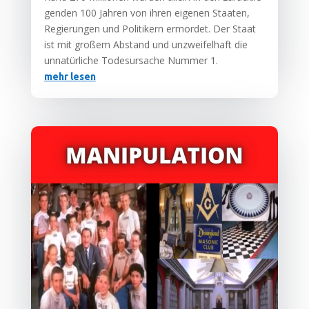
gen­den 100 Jah­ren von ihren eige­nen Staa­ten,
Regie­run­gen und Poli­ti­kern ermor­det. Der Staat
ist mit gro­ßem Abstand und unzwei­fel­haft die
unna­tür­li­che Todes­ur­sa­che Num­mer 1.
mehr lesen