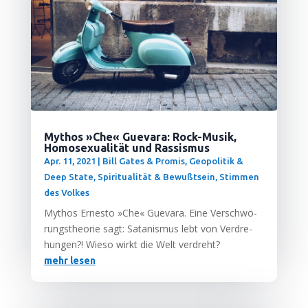
Mythos »Che« Guevara: Rock-Musik,
Homosexualität und Rassismus
Apr. 11, 2021
|
Bill Gates & Promis
,
Geopolitik &
Deep State
,
Spiritualität & Bewußtsein
,
Stimmen
des Volkes
Mythos Ernes­to »Che« Gue­va­ra. Eine Ver­schwö­
rungs­theo­rie sagt: Sata­nis­mus lebt von Ver­dre­
hun­gen?! Wie­so wirkt die Welt verdreht?
mehr lesen