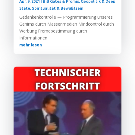
Apr. 9, 2021
|
Bill Gates & Promis
,
Geopolitik & Deep
State
,
Spiritualität & Bewußtsein
Gedan­ken­kon­trol­le — Pro­gram­mie­rung unse­res
Gehirns durch Mas­sen­me­di­en Mind­con­trol durch
Wer­bung Fremd­be­stim­mung durch
Informationen
mehr lesen