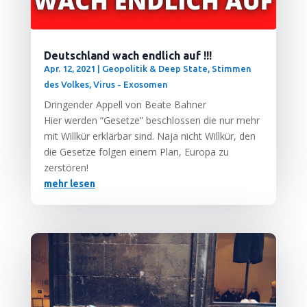
Deutschland wach endlich auf !!!
Apr. 12, 2021
|
Geopolitik & Deep State
,
Stimmen
des Volkes
,
Virus - Exosomen
Drin­gen­der Appell von Bea­te Bahner
Hier wer­den “Geset­ze” beschlos­sen die nur mehr
mit Will­kür erklär­bar sind. Naja nicht Will­kür, den
die Geset­ze fol­gen einem Plan, Euro­pa zu
zerstören!
mehr lesen