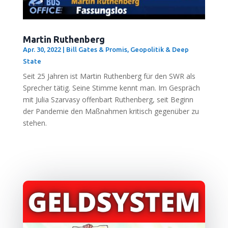
Martin Ruthenberg
Apr. 30, 2022
|
Bill Gates & Promis
,
Geopolitik & Deep
State
Seit 25 Jah­ren ist Mar­tin Ruthen­berg für den SWR als
Spre­cher tätig. Sei­ne Stim­me kennt man. Im Gespräch
mit Julia Szar­va­sy offen­bart Ruthen­berg, seit Beginn
der Pan­de­mie den Maß­nah­men kri­tisch gegen­über zu
stehen.