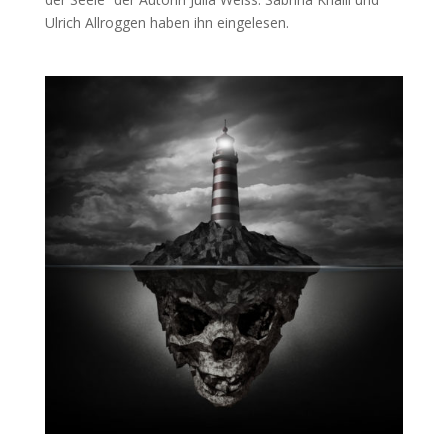
Ulrich All­rog­gen haben ihn eingelesen.