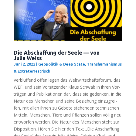
Die Abschaffung der Seele — von
Julia Weiss
Juni 2, 2022
|
Geopolitik & Deep State
,
Transhumanismus
& Extraterrestrisch
Ver­blüf­fend offen legen das Welt­wirt­schafts­fo­rum, das
WEF, und sein Vor­sit­zen­der Klaus Schwab in ihren Vor­
trä­gen und Publi­ka­tio­nen dar, dass sie geden­ken, in die
Natur des Men­schen und sei­ne Bezie­hung ein­zu­grei­
fen, mit allen ihnen zu Gebo­te ste­hen­den tech­ni­schen
Mit­teln. Men­schen, Tie­re und Pflan­zen sol­len völ­lig neu
ent­wor­fen wer­den. Die Natur des Men­schen steht zur
Dis­po­si­ti­on. Hören Sie hier den Text „Die Abschaf­fung
der See­le“ der Autorin Julia Weiss. Sabri­na Kha­lil und