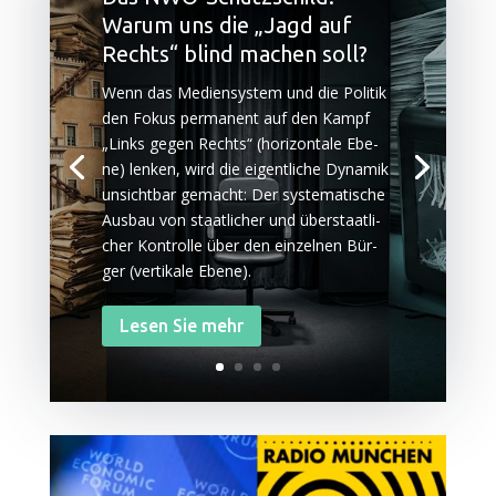
Warum uns die „Jagd auf
Rechts“ blind machen soll?
Wenn das Medi­en­sys­tem und die Poli­tik
den Fokus per­ma­nent auf den Kampf
„Links gegen Rechts“ (hori­zon­ta­le Ebe­
ne) len­ken, wird die eigent­li­che Dyna­mik
unsicht­bar gemacht: Der sys­te­ma­ti­sche
Aus­bau von staat­li­cher und über­staat­li­
cher Kon­trol­le über den ein­zel­nen Bür­
ger (ver­ti­ka­le Ebene).
Lesen Sie mehr