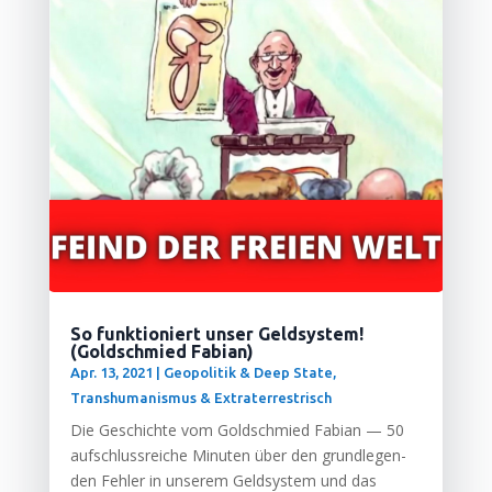
So funktioniert unser Geldsystem!
(Goldschmied Fabian)
Apr. 13, 2021
|
Geopolitik & Deep State
,
Transhumanismus & Extraterrestrisch
Die Geschich­te vom Gold­schmied Fabi­an — 50
auf­schluss­rei­che Minu­ten über den grund­le­gen­
den Feh­ler in unse­rem Geld­sys­tem und das