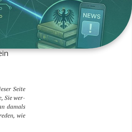
ein
­ser Sei­te
ge, Sie wer­
 man damals
 reden, wie