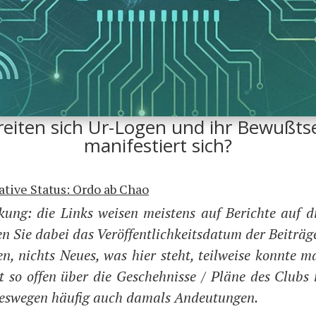
reiten sich Ur-Logen und ihr Bewußts
manifestiert sich?
rative Status: Ordo ab Chao
­kung: die Links wei­sen meis­tens auf Berich­te auf die
 Sie dabei das Ver­öf­fent­lich­keits­da­tum der Bei­trä­
n, nichts Neu­es, was hier steht, teil­wei­se konn­te
 so offen über die Gescheh­nis­se / Plä­ne des Clubs
des­we­gen häu­fig auch damals Andeutungen.