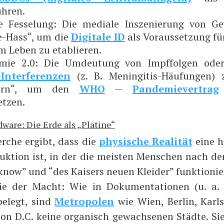
ühren.
­le Fes­se­lung: Die media­le Insze­nie­rung von 
e-Hass“, um die
Digi­ta­le ID
als Vor­aus­set­zung fü
m Leben zu etablieren.
e­mie 2.0: Die Umdeu­tung von Impf­fol­gen od
nter­fe­ren­zen
(z. B. Menin­gi­tis-Häu­fun­gen)
­gern“, um den
WHO
—
Pan­de­mie­ver­trag
o
tzen.
rdware: Die Erde als „Platine“
r­che ergibt, dass die
phy­si­sche Rea­li­tät
eine ho
ruk­ti­on ist, in der die meis­ten Men­schen nach de
now” und “des Kai­sers neu­en Klei­der” funk­tio­nie
ie der Macht: Wie in Doku­men­ta­tio­nen (u. a.
 belegt, sind
Metro­po­len
wie Wien, Ber­lin, Karls
on D.C. kei­ne orga­nisch gewach­se­nen Städ­te. Sie