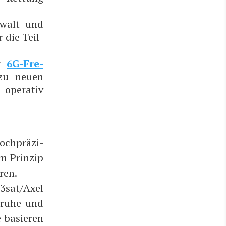
Gewalt und
r die Teil­
er
6G-Fre­
 zu neu­en
pe­ra­tiv
ch­prä­zi­
m Prin­zip
­ren.
 3sat/Axel
­ru­he und
 basie­ren