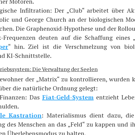
scher Moto­ren.
­gi­sche Infil­tra­ti­on: Der „Club“ arbei­tet über A
­lic und Geor­ge Church an der bio­lo­gi­schen Modi­
chen. Die Gra­phen­oxid-Hypo­the­se und der Roll­o
z-Fre­quen­zen deu­ten auf die Schaf­fung eines 
per
“ hin. Ziel ist die Ver­schmel­zung von bio­l
d KI-Schnittstelle.
triebssystem: Die Verwaltung der Seelen
woh­ner der „Matrix“ zu kon­trol­lie­ren, wur­den kü
über die natür­li­che Ord­nung gelegt:
Finan­zen: Das
Fiat-Geld-Sys­tem
ent­zieht Leben
ul­den.
l­le Kas­tra­ti­on
: Mate­ria­lis­mus dient dazu, die i
g des Men­schen an das „Feld“ zu kap­pen und i
­len Über­le­bens­mo­dus zu halten.