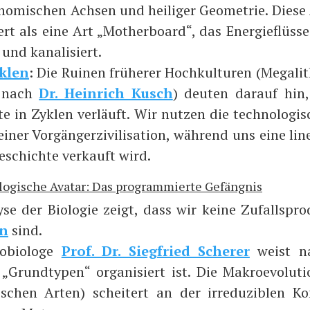
no­mi­schen Ach­sen und hei­li­ger Geo­me­trie. Die­se
iert als eine Art „Mother­board“, das Ener­gie­flüs­s
 und kana­li­siert.
klen
: Die Rui­nen frü­he­rer Hoch­kul­tu­ren (Mega­li
e nach
Dr. Hein­rich Kusch
) deu­ten dar­auf hin
e in Zyklen ver­läuft. Wir nut­zen die tech­no­lo­gi­
iner Vor­gän­ger­zi­vi­li­sa­ti­on, wäh­rend uns eine lin
Geschich­te ver­kauft wird.
iologische Avatar: Das programmierte Gefängnis
­se der Bio­lo­gie zeigt, dass wir kei­ne Zufalls­pro
on
sind.
­bio­lo­ge
Prof. Dr. Sieg­fried Sche­rer
weist na
„Grund­ty­pen“ orga­ni­siert ist. Die Makro­evo­lu­ti
schen Arten) schei­tert an der irre­du­zi­blen Kom­