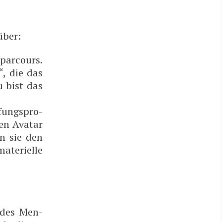
über:
­par­cours.
“, die das
u bist das
fungs­pro­
en Ava­tar
rn sie den
te­ri­el­le
n des Men­