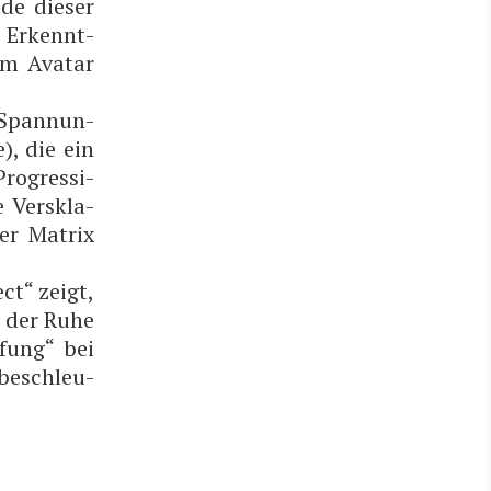
­de die­ser
e Erkennt­
em Ava­tar
 Span­nun­
), die ein
ro­gres­si­
e Ver­skla­
der Matrix
ect“ zeigt,
er der Ruhe
i­fung“ bei
beschleu­