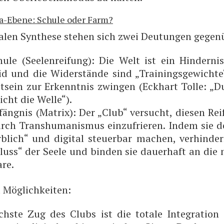
ta-Ebene: Schule oder Farm?
a­len Syn­the­se ste­hen sich zwei Deu­tun­gen gegen
u­le (See­len­rei­fung): Die Welt ist ein Hin­der­nis
d und die Wider­stän­de sind „Trai­nings­ge­wich­te
­sein zur Erkennt­nis zwin­gen (Eck­hart Tol­le: „D
icht die Welle“).
äng­nis (Matrix): Der „Club“ ver­sucht, die­sen Rei­
rch Trans­hu­ma­nis­mus ein­zu­frie­ren. Indem sie d
b­lich“ und digi­tal steu­er­bar machen, ver­hin­de
uss“ der See­le und bin­den sie dau­er­haft an die ma
re.
 Möglichkeiten:
hs­te Zug des Clubs ist die tota­le Inte­gra­ti­o