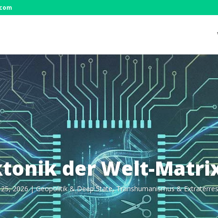
.com
ktonik der Welt-Matrix
 25, 2026
|
Geo­po­li­tik & Deep Sta­te
,
Trans­hu­ma­nis­mus & Extraterres