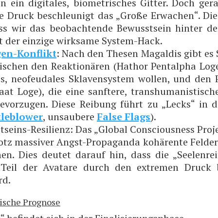
n ein digi­ta­les, bio­me­tri­sches Git­ter. Doch gera
e Druck beschleu­nigt das „Gro­ße Erwa­chen“. Di
ss wir das beob­ach­ten­de Bewusst­sein hin­ter d
st der ein­zi­ge wirk­sa­me System-Hack.
en-Kon­flikt
: Nach den The­sen Magal­dis gibt es
­schen den Reak­tio­nä­ren (Hathor Pen­tal­pha Loge
es, neo­feu­da­les Skla­ven­sys­tem wol­len, und den P
at Loge), die eine sanf­te­re, trans­hu­ma­nis­ti­sch
vor­zu­gen. Die­se Rei­bung führt zu „Lecks“ in 
le­b­lower
, unsau­be­re
Fal­se Flags
).
­seins-Resi­li­enz: Das „Glo­bal Con­scious­ness Pro­j
otz mas­si­ver Angst-Pro­pa­gan­da kohä­ren­te Fel­d
­hen. Dies deu­tet dar­auf hin, dass die „See­len­re
Teil der Ava­tare durch den extre­men Druck 
rd.
gische Prognose