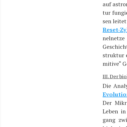
auf astro­
tur fun­g
sen lei­tet
Reset-Zy
nel­net­z
Geschich­t
struk­tur e
mi­ti­ve“ 
III. Der b
Die Ana­ly
Evo­lu­ti­
Der Mikro
Leben in 
gang zwi­