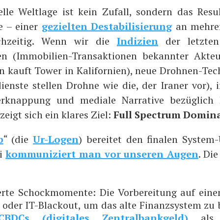
el­le Welt­la­ge ist kein Zufall, son­dern das Resul
se – einer
geziel­ten Desta­bi­li­sie­rung
an meh­re­
ch­zei­tig. Wenn wir die
Indi­zi­en
der letz­te
en (Immo­bi­li­en-Trans­ak­tio­nen bekann­ter Akteu­
ein kauft Tower in Kali­for­ni­en), neue Droh­nen-Tech
ens­te stel­len Droh­ne wie die, der Ira­ner vor), i
ver­knap­pung und media­le Nar­ra­ti­ve bezüg­lich F
 zeigt sich ein kla­res Ziel:
Full Spec­trum Domi­n
b
“ (die
Ur-Logen
) berei­tet den fina­len Sys­tem
ei
kom­mu­ni­ziert man vor unse­ren Augen
. Die
er­te Schock­mo­men­te: Die Vor­be­rei­tung auf eine
 oder IT-Black­out, um das alte Finanz­sys­tem zu b
CBDCs (digi­ta­les Zen­tral­bank­geld)
als R