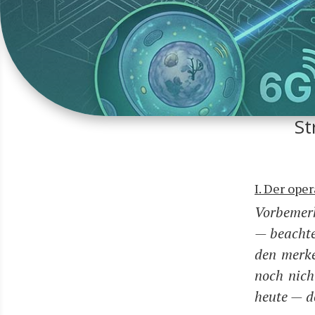
St
I. Der ope
Vor­be­mer
— beach­ten
den mer­ke
noch nicht
heu­te — 