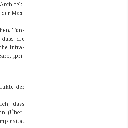
 Archi­tek­
e der Mas­
­then, Tun­
, dass die
sche Infra­
ea­re, „pri­
­duk­te der
ch, dass
­on (Über­
ple­xi­tät