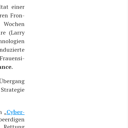
­tat einer
ren Fron­
n Wochen
re (Lar­ry
­no­lo­gien
ndu­zier­te
rau­en­si­
an­ce
.
-Über­gang
 Stra­te­gie
n „
Cyber-
eer­di­gen
et­tung