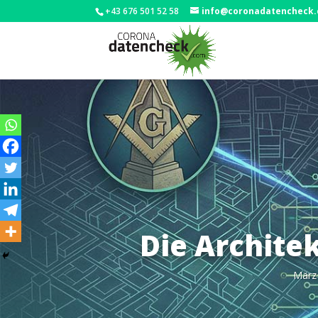
+43 676 501 52 58
info@coronadatencheck
Die Archite
März