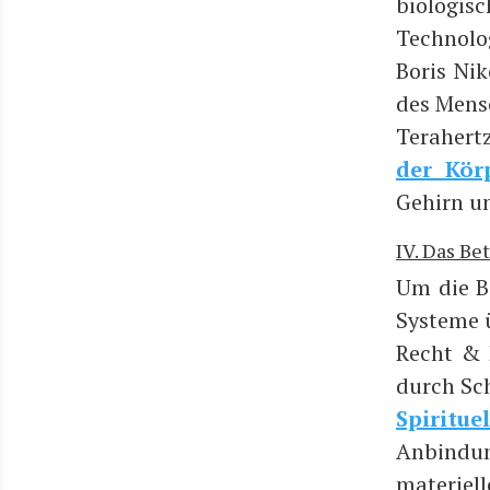
bio­lo­gi­
Tech­no­lo
Boris Niko
des Men­s
Tera­hert
der Kör­
Gehirn un
IV. Das Be
Um die Be
Sys­te­me 
Recht & 
durch Sch
Spi­ri­tu­e
Anbin­dun
mate­ri­el