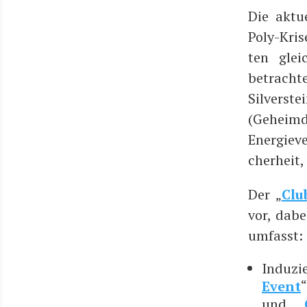
Die aktu­
Poly-Kri­
ten glei
betrach­t
Sil­ver­st
(Geheim­di
Ener­gie­
cher­heit,
Der „
Clu
vor, dab
umfasst:
Indu­zi
Event
“
und