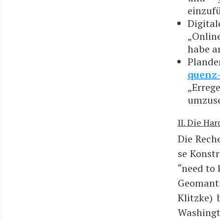
einzuf
Digi­ta
„Onlin
ha­be a
Plan­d
quenz-I
„Erre
umzuse
II. Die Ha
Die Reche
se Kon­st
“need to k
Geo­man­t
Klitz­ke)
Washing­t