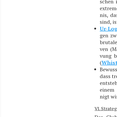
schen i
extre­m
nis, da
sind, i
Ur-Log
gen zwi
bru­ta­l
ven (Ma
vung be
(
Whist­
Bewusst
dass tr
ent­ste
einem 
nigt wi
VI. Strate