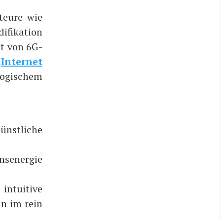
kteu­re wie
fi­ka­ti­on
ut von 6G-
„
Inter­net
o­gi­schem
nst­li­che
s­en­er­gie
ntui­ti­ve
hn im rein