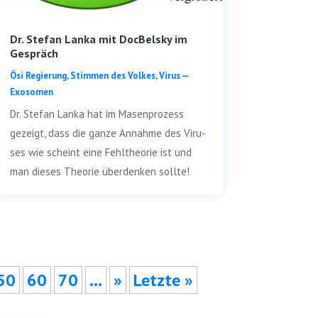
Dr. Stefan Lanka mit DocBelsky im
Gespräch
Ösi Regie­rung
,
Stim­men des Vol­kes
,
Virus —
Exosomen
Dr. Ste­fan Lan­ka hat im Masen­pro­zess
gezeigt, dass die gan­ze Annah­me des Viru­
s­es wie scheint eine Fehl­theo­rie ist und
man die­ses Theo­rie über­den­ken sollte!
50
60
70
…
»
Letz­te »