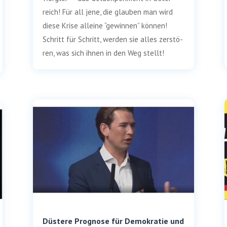
reich! Für all jene, die glau­ben man wird
die­se Kri­se allei­ne “gewin­nen” kön­nen!
Schritt für Schritt, wer­den sie alles zer­stö­
ren, was sich ihnen in den Weg stellt!
Düstere Prognose für Demokratie und