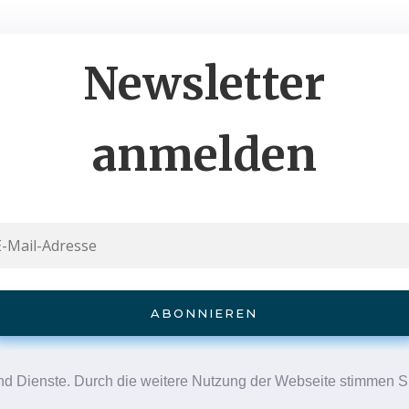
Newsletter
anmelden
ABON­NIE­REN
e und Dienste. Durch die weitere Nutzung der Webseite stimmen
xperience. We'll assume you're ok with this, but you can opt-out 
 info@coronadatencheck.com