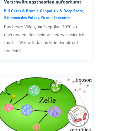
Verschwörungstheorien aufgeräumt
Bill Gates & Pro­mis
,
Geo­po­li­tik & Deep Sta­te
,
Stim­men des Vol­kes
,
Virus — Exosomen
Das bes­te Video, um Skep­ti­ker 2020 zu
über­zeu­gen! Bescheid wis­sen, was wirk­lich
läuft — Wer will das nicht in der aktu­el­
len Zeit?