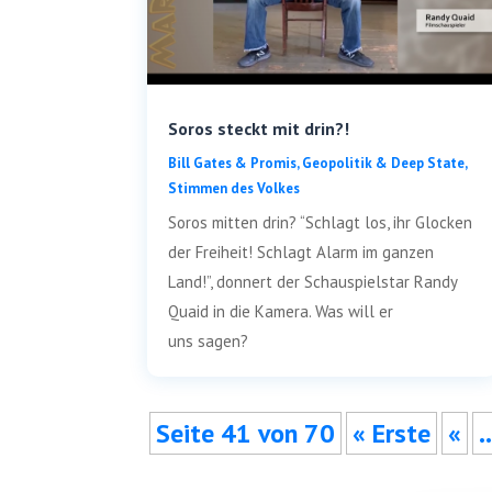
Soros steckt mit drin?!
Bill Gates & Pro­mis
,
Geo­po­li­tik & Deep Sta­te
,
Stim­men des Volkes
Sor­os mit­ten drin? “Schlagt los, ihr Glo­cken
der Frei­heit! Schlagt Alarm im gan­zen
Land!”, don­nert der Schau­spiel­star Ran­dy
Quaid in die Kame­ra. Was will er
uns sagen?
Sei­te 41 von 70
« Ers­te
«