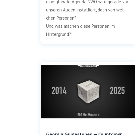
eine glo­ba­le Agen­da NWO wird gera­de vor
unse­ren Augen instal­liert, doch von wel­
chen Personen?
Und was machen die­se Per­so­nen im
Hintergrund?!
Georgia Guidestones — Countdown