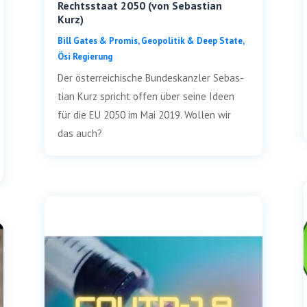
Rechtsstaat 2050 (von Sebastian
Kurz)
Bill Gates & Pro­mis
,
Geo­po­li­tik & Deep Sta­te
,
Ösi Regie­rung
Der öster­rei­chi­sche Bun­des­kanz­ler Sebas­
ti­an Kurz spricht offen über sei­ne Ideen
für die EU 2050 im Mai 2019. Wol­len wir
das auch?