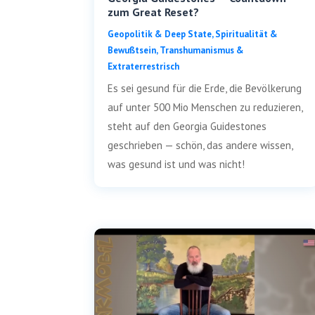
zum Great Reset?
Geo­po­li­tik & Deep Sta­te
,
Spi­ri­tua­li­tät &
Bewußt­sein
,
Trans­hu­ma­nis­mus &
Extraterrestrisch
Es sei gesund für die Erde, die Bevöl­ke­rung
auf unter 500 Mio Men­schen zu redu­zie­ren,
steht auf den Geor­gia Gui­des­to­nes
geschrie­ben — schön, das ande­re wis­sen,
was gesund ist und was nicht!