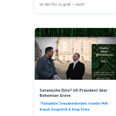
ist der Filz zu groß — noch!
Satanische Elite? US-Präsident über
Bohemian Grove
“Pädo­phi­lie”, Sexu­al­ver­bre­chen, ritu­el­ler Miß­
brauch
,
Geo­po­li­tik & Deep State