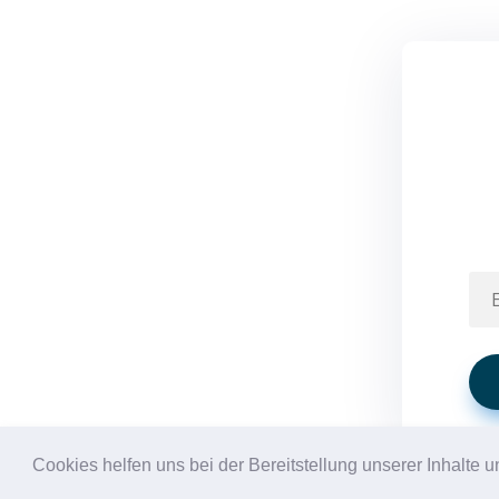
Cookies helfen uns bei der Bereitstellung unserer Inhalt
This website uses cookies to improve your e
© medicalweb.solutions | +43 676 501 52 58 |