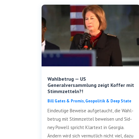
Wahlbetrug — US
Generalversammlung zeigt Koffer mit
Stimmzetteln?!
Bill Gates & Pro­mis
,
Geo­po­li­tik & Deep State
Ein­deu­ti­ge Bewei­se auf­ge­taucht, die Wahl­
be­trug mit Stimm­zet­tel bewei­sen und Sid­
ney Powell spricht Klar­text in Geor­gia.
Ändern wird sich ver­mut­lich nicht viel, dazu