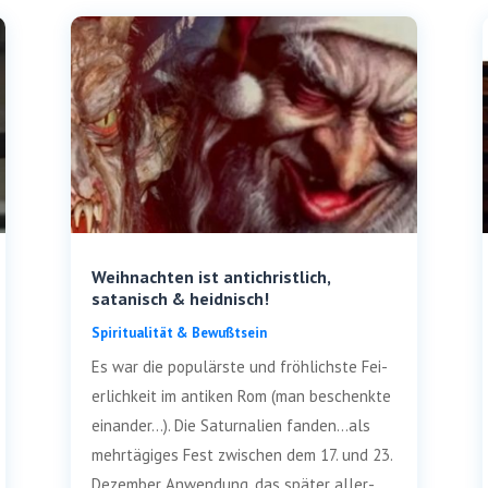
Weihnachten ist antichristlich,
satanisch & heidnisch!
Spi­ri­tua­li­tät & Bewußtsein
Es war die popu­lärs­te und fröh­lichs­te Fei­
er­lich­keit im anti­ken Rom (man beschenk­te
ein­an­der…). Die Satur­na­li­en fanden…als
mehr­tä­gi­ges Fest zwi­schen dem 17. und 23.
Dezem­ber Anwen­dung, das spä­ter aller­