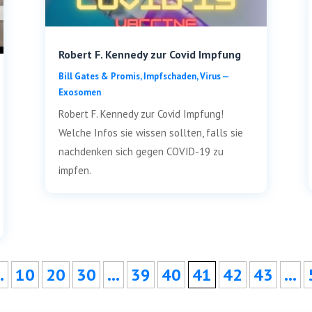
Robert F. Kennedy zur Covid Impfung
Bill Gates & Pro­mis
,
Impf­scha­den
,
Virus —
Exosomen
Robert F. Ken­ne­dy zur Covid Impfung!
Wel­che Infos sie wis­sen soll­ten, falls sie
nach­den­ken sich gegen COVID-19 zu
impfen.
…
10
20
30
…
39
40
41
42
43
…