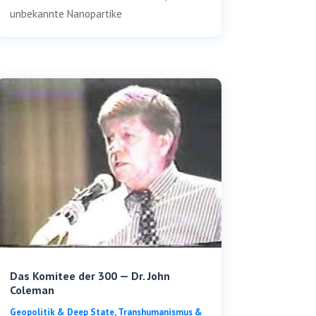
unbe­kann­te Nanopartike
Das Komitee der 300 — Dr. John
Coleman
Geo­po­li­tik & Deep Sta­te
,
Trans­hu­ma­nis­mus &