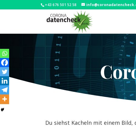
+43 676 501 52 58
info@coronadatencheck
Cor
Du siehst Kacheln mit einem Bild, 