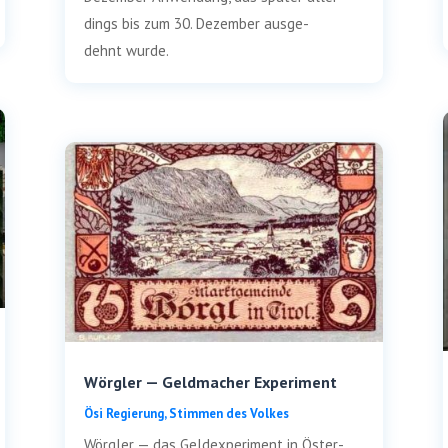
dings bis zum 30. Dezem­ber aus­ge­
dehnt wurde.
Wörgler — Geldmacher Experiment
Ösi Regie­rung
,
Stim­men des Volkes
Wörg­ler — das Geld­ex­pe­ri­ment in Öster­