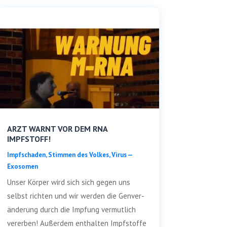
ARZT WARNT VOR DEM RNA
IMPFSTOFF!
Impf­scha­den
,
Stim­men des Vol­kes
,
Virus —
Exosomen
Unser Kör­per wird sich sich gegen uns
selbst rich­ten und wir wer­den die Gen­ver­
än­de­rung durch die Imp­fung ver­mut­lich
ver­er­ben! Außer­dem ent­hal­ten Impf­stof­fe