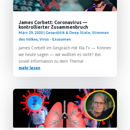
James Corbett: Coronavirus —
kontrollierter Zusammenbruch
März 29, 2020
|
Geopolitik & Deep State
,
Stimmen
des Volkes
,
Virus - Exosomen
James Cor­bett im Gespräch mit Kla.Tv — Kön­nen
wir heu­te sagen — wir wuß­ten es nicht? Bei
soviel Infor­ma­ti­on zu dem Thema!
mehr lesen