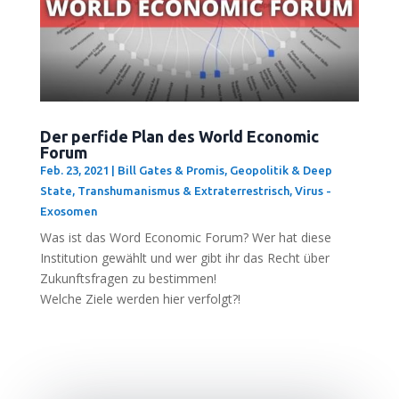
Der perfide Plan des World Economic
Forum
Feb. 23, 2021
|
Bill Gates & Promis
,
Geopolitik & Deep
State
,
Transhumanismus & Extraterrestrisch
,
Virus -
Exosomen
Was ist das Word Eco­no­mic Forum? Wer hat die­se
Insti­tu­ti­on gewählt und wer gibt ihr das Recht über
Zukunfts­fra­gen zu bestimmen!
Wel­che Zie­le wer­den hier verfolgt?!