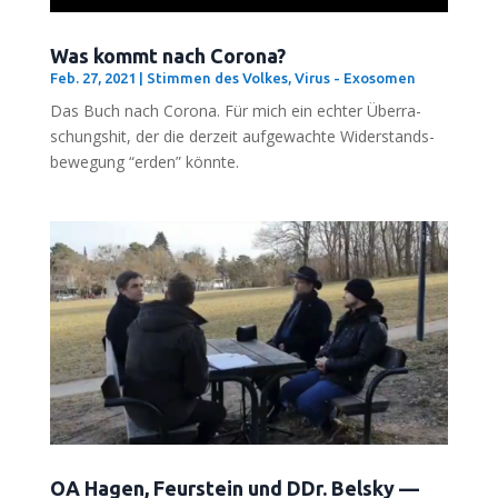
Was kommt nach Corona?
Feb. 27, 2021
|
Stimmen des Volkes
,
Virus - Exosomen
Das Buch nach Coro­na. Für mich ein ech­ter Über­ra­
schungs­hit, der die der­zeit auf­ge­wach­te Wider­stands­
be­we­gung “erden” könnte.
OA Hagen, Feurstein und DDr. Belsky —