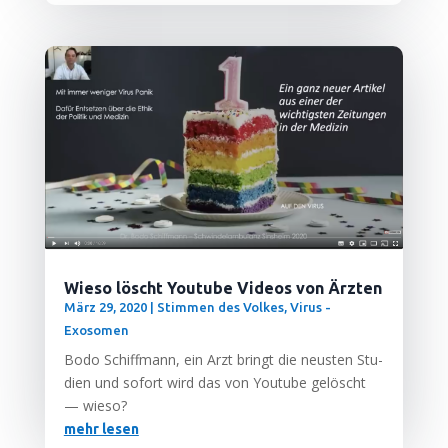
Wieso löscht Youtube Videos von Ärzten
März 29, 2020
|
Stimmen des Volkes
,
Virus -
Exosomen
Bodo Schiff­mann, ein Arzt bringt die neus­ten Stu­
di­en und sofort wird das von You­tube gelöscht
— wieso?
mehr lesen