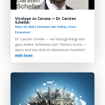
Virologe zu Corona — Dr. Carsten
Scheller
März 29, 2020
|
Stimmen des Volkes
,
Virus -
Exosomen
Dr. Cars­ten Schel­ler — ein Viro­lo­ge bringt eine
ganz ande­re Sicht­wei­se zum The­ma Coro­na —
wie­so wird das nicht im Main­stream beachtet?
mehr lesen