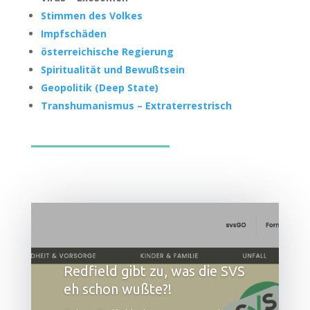
Stim­men des Volkes
Impf­schä­den
öster­rei­chi­sche Regierung
Spi­ri­tua­li­tät und Bewußtsein
Geo­po­li­tik (Deep State)
Trans­hu­ma­nis­mus – Extra­ter­res­trisch
Redfield gibt zu, was die SVS
eh schon wußte?!