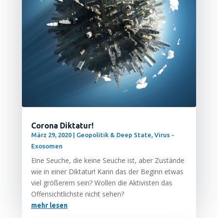
Corona Diktatur!
März 29, 2020
|
Geopolitik & Deep State
,
Virus -
Exosomen
Eine Seu­che, die kei­ne Seu­che ist, aber Zustän­de
wie in einer Dik­ta­tur! Kann das der Beginn etwas
viel grö­ße­rem sein? Wol­len die Akti­vis­ten das
Offen­sicht­lichs­te nicht sehen?
mehr lesen