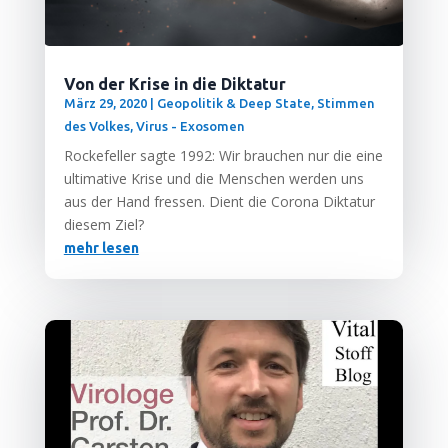
Von der Krise in die Diktatur
März 29, 2020
|
Geopolitik & Deep State
,
Stimmen
des Volkes
,
Virus - Exosomen
Rocke­fel­ler sag­te 1992: Wir brau­chen nur die eine
ulti­ma­ti­ve Kri­se und die Men­schen wer­den uns
aus der Hand fres­sen. Dient die Coro­na Dik­ta­tur
die­sem Ziel?
mehr lesen