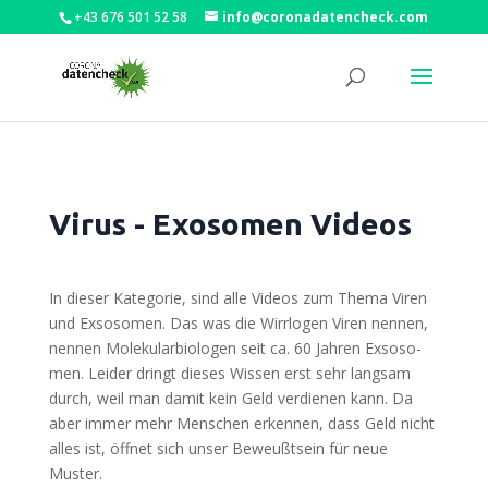
+43 676 501 52 58
info@coronadatencheck.com
Virus - Exosomen Videos
In die­ser Kate­go­rie, sind alle Vide­os zum The­ma Viren
und Exso­so­men. Das was die Wirr­lo­gen Viren nen­nen,
nen­nen Mole­ku­lar­bio­lo­gen seit ca. 60 Jah­ren Exso­so­
men. Lei­der dringt die­ses Wis­sen erst sehr lang­sam
durch, weil man damit kein Geld ver­die­nen kann. Da
aber immer mehr Men­schen erken­nen, dass Geld nicht
alles ist, öff­net sich unser Beweußt­sein für neue
Muster.