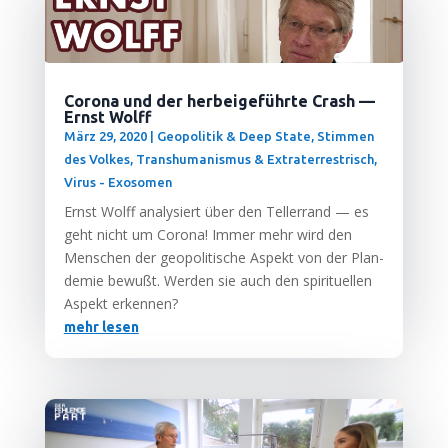
Corona und der herbeigeführte Crash —
Ernst Wolff
März 29, 2020
|
Geopolitik & Deep State
,
Stimmen
des Volkes
,
Transhumanismus & Extraterrestrisch
,
Virus - Exosomen
Ernst Wolff ana­ly­siert über den Tel­ler­rand — es
geht nicht um Coro­na! Immer mehr wird den
Men­schen der geo­po­li­ti­sche Aspekt von der Plan­
de­mie bewußt. Wer­den sie auch den spi­ri­tu­el­len
Aspekt erkennen?
mehr lesen