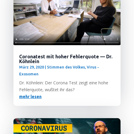
Coronatest mit hoher Fehlerquote — Dr.
Köhnlein
März 29, 2020
|
Stimmen des Volkes
,
Virus -
Exosomen
Dr. Köhn­lein: Der Coro­na Test zeigt eine hohe
Feh­ler­quo­te, wuß­tet ihr das?
mehr lesen