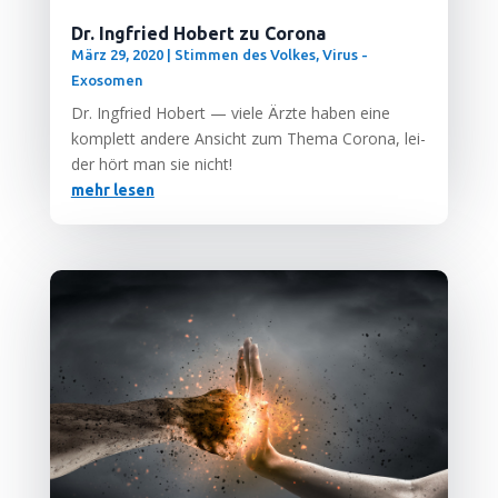
Dr. Ingfried Hobert zu Corona
März 29, 2020
|
Stimmen des Volkes
,
Virus -
Exosomen
Dr. Ing­fried Hobert — vie­le Ärz­te haben eine
kom­plett ande­re Ansicht zum The­ma Coro­na, lei­
der hört man sie nicht!
mehr lesen