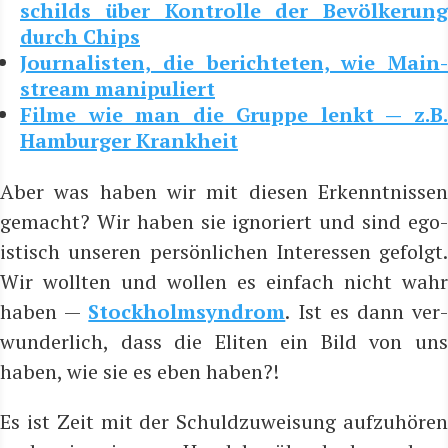
schilds über Kon­trol­le der Bevöl­ke­rung
durch Chips
Jour­na­lis­ten, die berich­te­ten, wie Main­
stream manipuliert
Fil­me wie man die Grup­pe lenkt — z.B.
Ham­bur­ger Krankheit
Aber was haben wir mit die­sen Erkennt­nis­sen
gemacht? Wir haben sie igno­riert und sind ego­
is­tisch unse­ren per­sön­li­chen Inter­es­sen gefolgt.
Wir woll­ten und wol­len es ein­fach nicht wahr
haben —
Stock­holm­syn­drom
. Ist es dann ver
wun­der­lich, dass die Eli­ten ein Bild von uns
haben, wie sie es eben haben?!
Es ist Zeit mit der Schuld­zu­wei­sung auf­zu­hö­ren