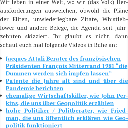
Wir leben in einer Welt, wo wir (das Volk) Her­
aus­for­de­run­gen aus­wei­chen, obwohl die Plä­ne
der Eli­ten, unwie­der­leg­ba­re Zita­te, Whist­le­b­
lower und ande­re Bele­ge, die Agen­da seit Jahr­
zehn­ten skiz­ziert. Ihr glaubt es nicht, dann
schaut euch mal fol­gen­de Vide­os in Ruhe an:
Jac­ques Attali Bera­ter des fran­zö­si­schen
Prä­si­den­ten Fran­çois Mit­ter­rand 1981 “die
Dum­men wer­den sich imp­fen lassen”
Paten­te die Jah­re alt sind und über die
Pan­de­mie berichten
ehe­ma­li­ge Wirt­schafts­kil­ler, wie John Per­
kins, die uns über Geo­po­li­tik erzählen
hohe Poli­ti­ker / Polit­be­ra­ter, wie Fried­
man, die uns öffent­lich erklä­ren wie Geo­
po­li­tik funktioniert