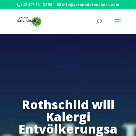
+43 676 501 52 58
info@coronadatencheck.com
Rothschild will
Kalergi
Entvölkerungsa