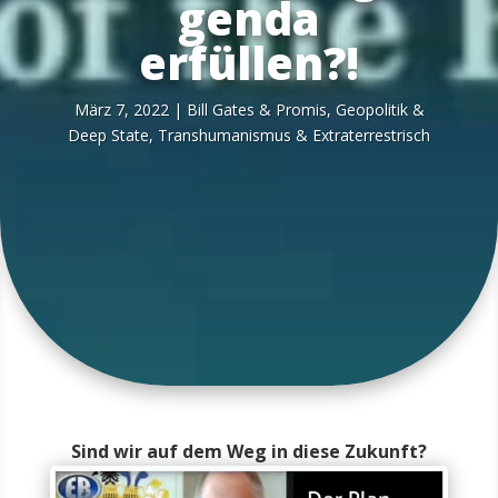
genda
erfüllen?!
März 7, 2022
|
Bill Gates & Pro­mis
,
Geo­po­li­tik &
Deep Sta­te
,
Trans­hu­ma­nis­mus & Extraterrestrisch
Sind wir auf dem Weg in diese Zukunft?