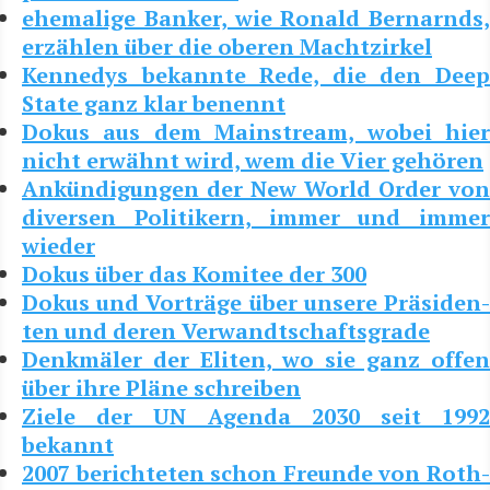
ehe­ma­li­ge Ban­ker, wie Ronald Ber­narnds,
erzäh­len über die obe­ren Machtzirkel
Ken­ne­dys bekann­te Rede, die den Deep
Sta­te ganz klar benennt
Dokus aus dem Main­stream, wobei hier
nicht erwähnt wird, wem die Vier gehören
Ankün­di­gun­gen der New World Order von
diver­sen Poli­ti­kern, immer und immer
wieder
Dokus über das Komi­tee der 300
Dokus und Vor­trä­ge über unse­re Prä­si­den­
ten und deren Verwandtschaftsgrade
Denk­mä­ler der Eli­ten, wo sie ganz offen
über ihre Plä­ne schreiben
Zie­le der UN Agen­da 2030 seit 1992
bekannt
2007 berich­te­ten schon Freun­de von Roth­